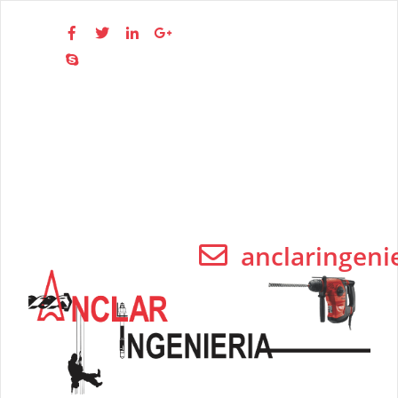
(310)
277 - 77 57
Medellín
Y toda
Colombia
anclaringen